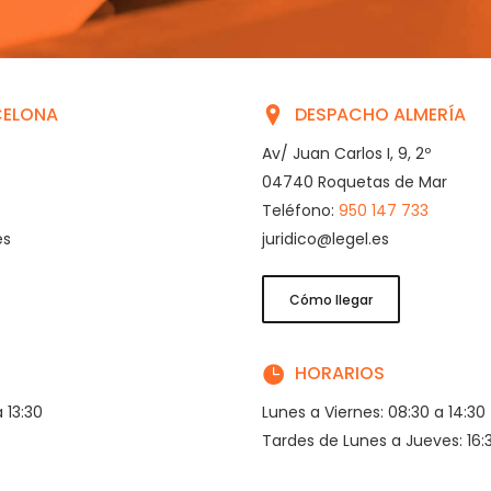
CELONA
DESPACHO ALMERÍA
Av/ Juan Carlos I, 9, 2º
04740 Roquetas de Mar
Teléfono:
950 147 733
es
juridico@legel.es
Cómo llegar
HORARIOS
 13:30
Lunes a Viernes: 08:30 a 14:30
Tardes de Lunes a Jueves: 16:3