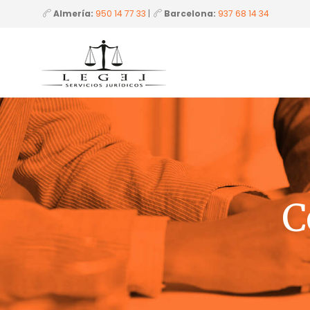
Almería:
950 14 77 33
|
Barcelona:
937 68 14 34
C