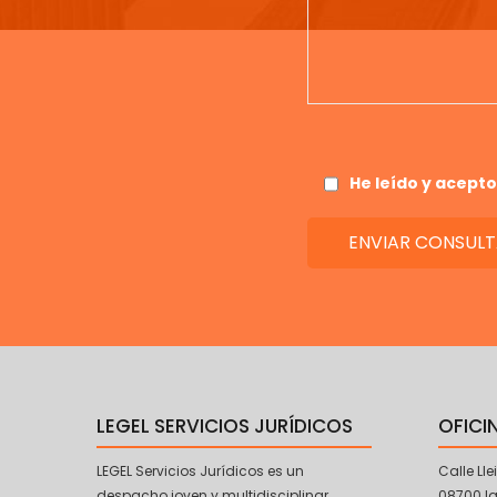
He leído y acepto
LEGEL SERVICIOS JURÍDICOS
OFICI
LEGEL Servicios Jurídicos es un
Calle Llei
despacho joven y multidisciplinar,
08700 I