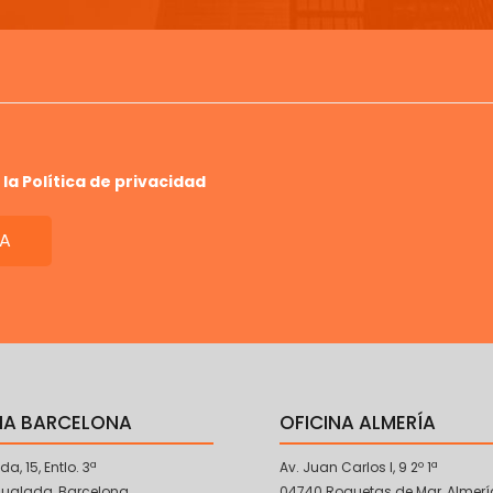
 la
Política de privacidad
NA BARCELONA
OFICINA ALMERÍA
da, 15, Entlo. 3ª
Av. Juan Carlos I, 9 2º 1ª
gualada, Barcelona
04740 Roquetas de Mar, Almerí